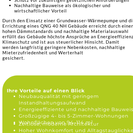
Nachhaltige Bauweise als ökologischer und
wirtschaftlicher Vorteil
Durch den Einsatz einer Grundwasser-Wärmepumpe und di
Errichtung eines QNG 40 NH Gebäude erreicht durch eine
hohen Dämmstandards und nachhaltige Materialauswahl
erfüllt das Gebäude höchste Ansprüche an Energieeffizienz
Klimaschutz und ist aus steuerlicher Hinsicht. Damit
werden langfristig geringere Nebenkosten, nachhaltige
Mieterzufriedenheit und Werterhalt
gesichert.
Ihre Vorteile auf einen Blick
Neubauqualität mit geringem
Instandhaltungsaufwand
Energieeffiziente und nachhaltige Bauwei
Großzügige 4- bis 5-Zimmer-Wohnungen
Wohnflächen von 94–114 m²
Zeitlose, moderne Architektur
Hoher Wohnkomfort und Alltagstauglichke